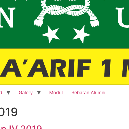
d
Galery
Modul
Sebaran Alumni
019
p IV 2019