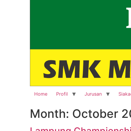
Home
Profil
Jurusan
Siaka
Month:
October 2
Lampung Championshi