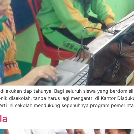
ilakukan tiap tahunya. Bagi seluruh siswa yang berdomisil
k disekolah, tanpa harus lagi mengantri di Kantor Disdukca
erti ini sekolah mendukung sepenuhnya program pemerinta
la