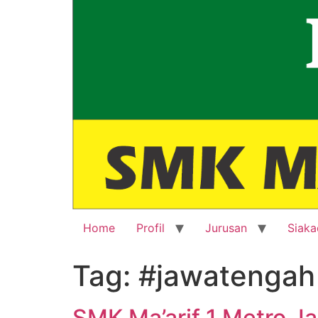
Home
Profil
Jurusan
Siaka
Tag:
#jawatengah
SMK Ma’arif 1 Metro Ja