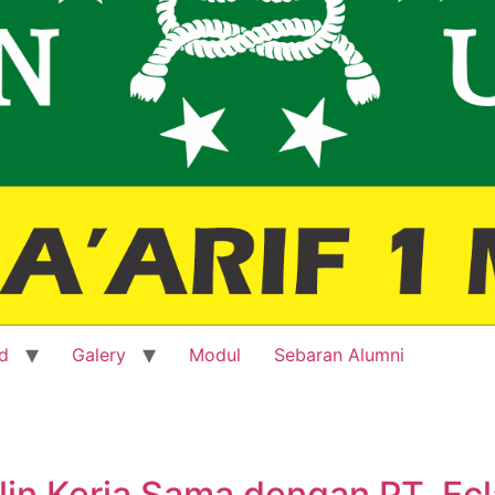
d
Galery
Modul
Sebaran Alumni
lin Kerja Sama dengan PT. Ecla