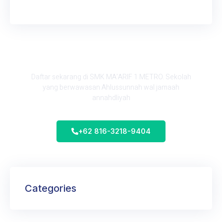
Informasi SPMB
Daftar sekarang di SMK MA’ARIF 1 METRO. Sekolah
yang berwawasan Ahlussunnah wal jamaah
annahdliyah
+62 816-3218-9404
Categories